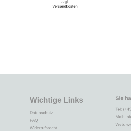
zzgl.
Versandkosten
Sie h
Wichtige Links
Tel: (+4
Datenschutz
Mail: In
FAQ
Web:
ww
Widerrufsrecht