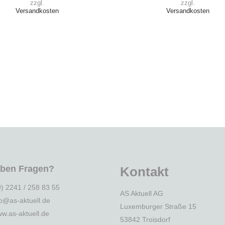
zzgl.
zzgl.
Versandkosten
Versandkosten
aben Fragen?
Kontakt
9) 2241 / 258 83 55
AS Aktuell AG
fo@as-aktuell.de
Luxemburger Straße 15
w.as-aktuell.de
53842 Troisdorf