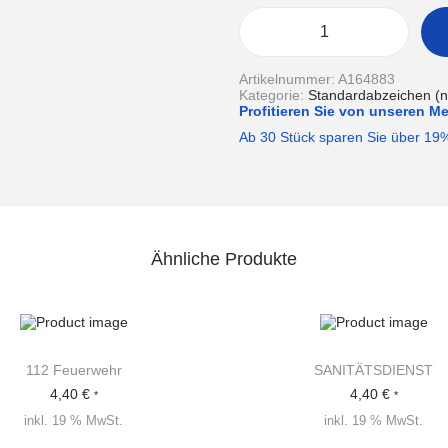
R
E
T
Artikelnummer:
A164883
T
Kategorie:
Standardabzeichen (nic
U
Profitieren Sie von unseren M
N
G
Ab 30 Stück sparen Sie über 19
S
A
S
S
I
S
T
Ähnliche Produkte
E
N
T
M
e
n
g
112 Feuerwehr
SANITÄTSDIENST
e
4,40
€
4,40
€
*
*
inkl. 19 % MwSt.
inkl. 19 % MwSt.