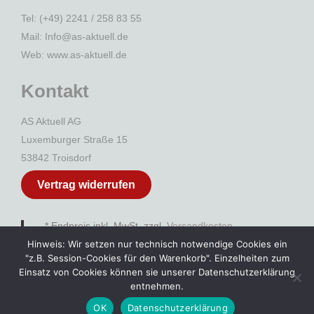
Tel: (+49) 2241 / 258 83 55
Mail: Info@as-aktuell.de
Web:
www.as-aktuell.de
Kontakt
AS Aktuell AG
Luxemburger Straße 15
53842 Troisdorf
Vertrag widerrufen
* Endpreis inkl. MwSt. zzgl.
Versandkosten
Hinweis: Wir setzen nur technisch notwendige Cookies ein
"z.B. Session-Cookies für den Warenkorb". Einzelheiten zum
Einsatz von Cookies können sie unserer Datenschutzerklärung
entnehmen.
OK
Datenschutzerklärung