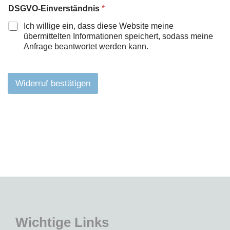
G
DSGVO-Einverständnis
*
V
O
Ich willige ein, dass diese Website meine
-
übermittelten Informationen speichert, sodass meine
E
Anfrage beantwortet werden kann.
i
n
v
e
Widerruf bestätigen
r
s
t
ä
n
d
n
i
s
Wichtige Links