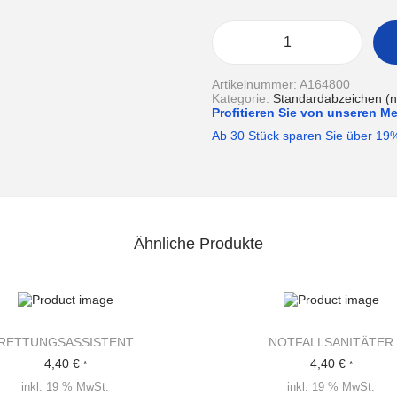
S
A
N
Artikelnummer:
A164800
I
Kategorie:
Standardabzeichen (nic
T
Profitieren Sie von unseren M
Ä
T
Ab 30 Stück sparen Sie über 19
S
D
I
E
N
S
T
Ähnliche Produkte
M
e
n
g
e
RETTUNGSASSISTENT
NOTFALLSANITÄTER
4,40
€
4,40
€
*
*
inkl. 19 % MwSt.
inkl. 19 % MwSt.