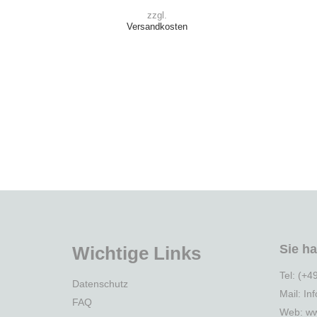
zzgl.
Versandkosten
Sie h
Wichtige Links
Tel: (+4
Datenschutz
Mail: In
FAQ
Web:
ww