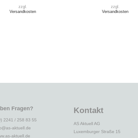
zzgl.
zzgl.
Versandkosten
Versandkosten
aben Fragen?
Kontakt
9) 2241 / 258 83 55
AS Aktuell AG
fo@as-aktuell.de
Luxemburger Straße 15
w.as-aktuell.de