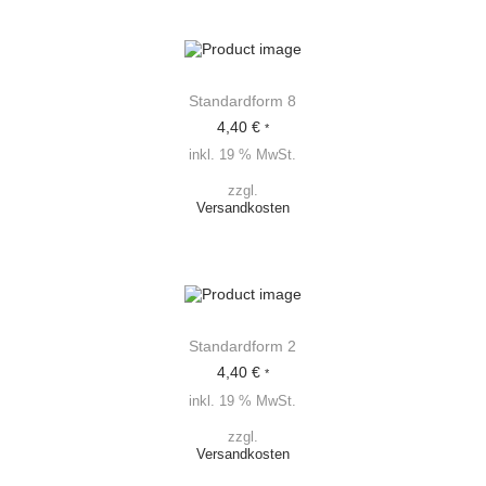
M
e
n
g
e
Standardform 8
4,40
€
*
inkl. 19 % MwSt.
zzgl.
Versandkosten
Standardform 2
4,40
€
*
inkl. 19 % MwSt.
zzgl.
Versandkosten