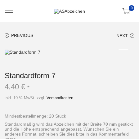
0
S
S
k
k
i
i
p
p
t
t
PREVIOUS
NEXT
o
o
n
c
a
o
v
n
i
t
g
e
a
n
t
t
Standardform 7
i
o
4,40
€
*
n
inkl. 19 % MwSt.
zzgl.
Versandkosten
Mindestbestellmenge: 20 Stück
Standardmäßig wird das Abzeichen mit der Breite
70 mm
gestickt
und die Höhe entsprechend angepasst. Wünschen Sie ein
anderes Format, schreiben Sie dies bitte in das Kommentarfeld