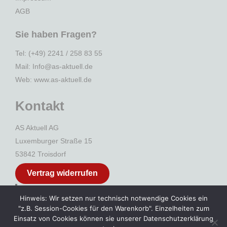
AGB
Sie haben Fragen?
Tel: (+49) 2241 / 258 83 55
Mail: Info@as-aktuell.de
Web:
www.as-aktuell.de
Kontakt
AS Aktuell AG
Luxemburger Straße 15
53842 Troisdorf
Vertrag widerrufen
* Endpreis inkl. MwSt. zzgl.
Versandkosten
Hinweis: Wir setzen nur technisch notwendige Cookies ein
"z.B. Session-Cookies für den Warenkorb". Einzelheiten zum
Einsatz von Cookies können sie unserer Datenschutzerklärung