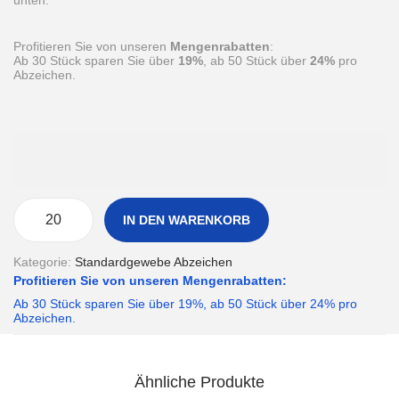
unten.
Profitieren Sie von unseren
Mengenrabatten
:
Ab 30 Stück sparen Sie über
19%
, ab 50 Stück über
24%
pro
Abzeichen.
IN DEN WARENKORB
S
t
a
Kategorie:
Standardgewebe Abzeichen
n
Profitieren Sie von unseren Mengenrabatten:
d
a
Ab 30 Stück sparen Sie über 19%, ab 50 Stück über 24% pro
r
Abzeichen.
d
f
o
r
Ähnliche Produkte
m
7