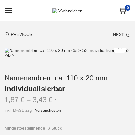
0
S
S
k
k
i
i
p
p
t
t
PREVIOUS
NEXT
o
o
n
c
a
o
v
n
i
t
g
e
a
n
t
t
i
Namenemblem ca. 110 x 20 mm
o
n
Individualisierbar
1,87
€
–
3,43
€
*
inkl. MwSt.
zzgl.
Versandkosten
Mindestbestellmenge: 3 Stück