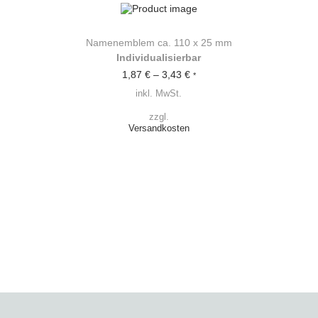
r
b
a
r
Namenemblem ca. 110 x 25 mm
M
Individualisierbar
e
n
1,87
€
–
3,43
€
*
g
inkl. MwSt.
e
zzgl.
Versandkosten