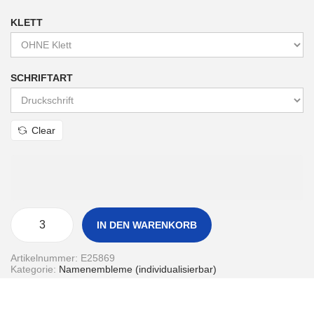
KLETT
SCHRIFTART
Clear
IN DEN WARENKORB
N
a
m
Artikelnummer:
E25869
e
Kategorie:
Namenembleme (individualisierbar)
n
e
m
b