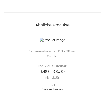
l
e
m
c
a
.
1
Ähnliche Produkte
1
0
x
2
0
m
m
Namenemblem ca. 110 x 38 mm
I
2-zeilig
n
d
i
Individualisierbar
v
3,45
€
–
5,01
€
*
i
d
inkl. MwSt.
u
a
zzgl.
l
Versandkosten
i
s
i
e