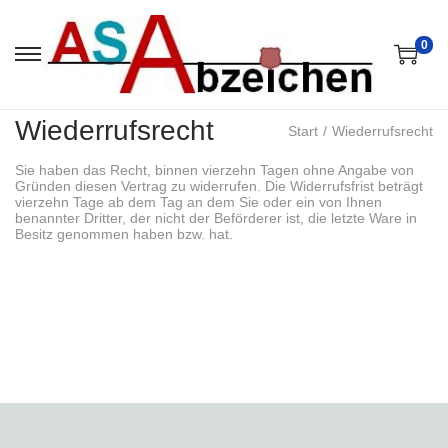
0
S
S
k
k
i
i
p
p
Wiederrufsrecht
t
t
Start
/
Wiederrufsrecht
o
o
n
c
Sie haben das Recht, binnen vierzehn Tagen ohne Angabe von
a
o
Gründen diesen Vertrag zu widerrufen. Die Widerrufsfrist beträgt
v
n
vierzehn Tage ab dem Tag an dem Sie oder ein von Ihnen
i
t
benannter Dritter, der nicht der Beförderer ist, die letzte Ware in
g
e
Besitz genommen haben bzw. hat.
a
n
t
t
i
o
n